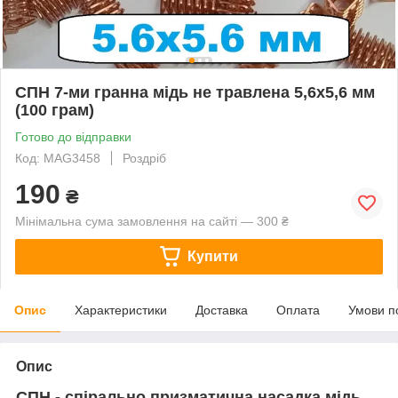
СПН 7-ми гранна мідь не травлена 5,6х5,6 мм
(100 грам)
Готово до відправки
Код: MAG3458
Роздріб
190
₴
Мінімальна сума замовлення на сайті — 300 ₴
Купити
Опис
Характеристики
Доставка
Оплата
Умови п
Опис
СПН - спірально призматична насадка мідь