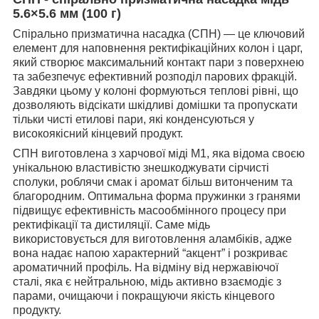
5.6×5.6 мм (100 г)
Спірально призматична насадка (СПН) — це ключовий
елемент для наповнення ректифікаційних колон і царг,
який створює максимальний контакт пари з поверхнею
та забезпечує ефективний розподіл парових фракцій.
Завдяки цьому у колоні формуються теплові рівні, що
дозволяють відсікати шкідливі домішки та пропускати
тільки чисті етилові пари, які конденсуються у
високоякісний кінцевий продукт.
СПН виготовлена з харчової міді М1, яка відома своєю
унікальною властивістю знешкоджувати сірчисті
сполуки, роблячи смак і аромат більш витонченим та
благородним. Оптимальна форма пружинки з гранями
підвищує ефективність масообмінного процесу при
ректифікації та дистиляції. Саме мідь
використовується для виготовлення аламбіків, адже
вона надає напою характерний “акцент” і розкриває
ароматичний профіль. На відміну від нержавіючої
сталі, яка є нейтральною, мідь активно взаємодіє з
парами, очищаючи і покращуючи якість кінцевого
продукту.