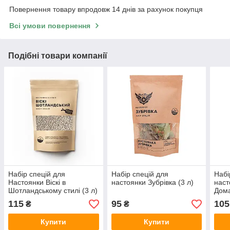
Повернення товару впродовж 14 днів за рахунок покупця
Всі умови повернення
Подібні товари компанії
Набір спецій для
Набір спецій для
Набі
Настоянки Віскі в
настоянки Зубрівка (3 л)
наст
Шотландському стилі (3 л)
Дома
115
95
105
₴
₴
Купити
Купити