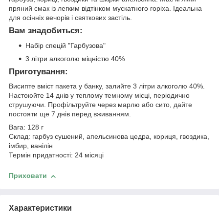
пряний смак із легким відтінком мускатного горіха. Ідеальна
для осінніх вечорів і святкових застіль.
Вам знадобиться:
Набір спецій "Гарбузова"
3 літри алкоголю міцністю 40%
Приготування:
Висипте вміст пакета у банку, залийте 3 літри алкоголю 40%.
Настоюйте 14 днів у теплому темному місці, періодично
струшуючи. Профільтруйте через марлю або сито, дайте
постояти ще 7 днів перед вживанням.
Вага:
128 г
Склад:
гарбуз сушений, апельсинова цедра, кориця, гвоздика,
імбир, ванілін
Термін придатності:
24 місяці
Приховати
Характеристики