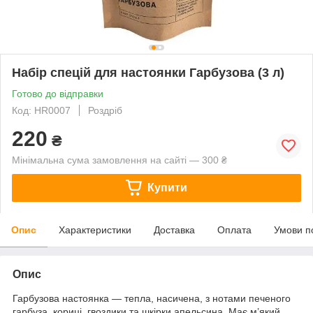
Набір спецій для настоянки Гарбузова (3 л)
Готово до відправки
Код: HR0007
Роздріб
220
₴
Мінімальна сума замовлення на сайті — 300 ₴
Купити
Опис
Характеристики
Доставка
Оплата
Умови п
Опис
Гарбузова настоянка — тепла, насичена, з нотами печеного
гарбуза, кориці, гвоздики та шкірки апельсина. Має м’який