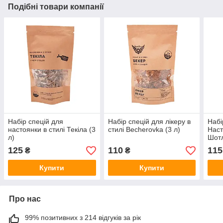
Подібні товари компанії
Набір спецій для
Набір спецій для лікеру в
Набі
настоянки в стилі Текіла (3
стилі Becherovka (3 л)
Наст
л)
Шотл
125
110
115
₴
₴
Купити
Купити
Про нас
99% позитивних з 214 відгуків за рік