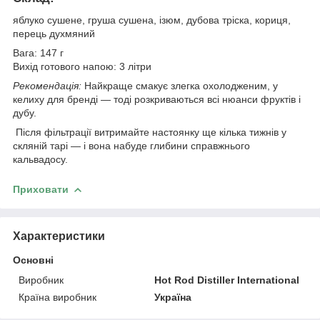
яблуко сушене, груша сушена, ізюм, дубова тріска, кориця,
перець духмяний
Вага:
147 г
Вихід готового напою:
3 літри
Рекомендація:
Найкраще смакує злегка охолодженим, у
келиху для бренді — тоді розкриваються всі нюанси фруктів і
дубу.
Після фільтрації витримайте настоянку ще кілька тижнів у
скляній тарі — і вона набуде глибини справжнього
кальвадосу.
Приховати
Характеристики
Основні
Виробник
Hot Rod Distiller International
Країна виробник
Україна