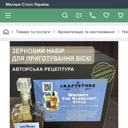
Магнум Стілл Україна
Товари та послуги
Ароматизація та настоювання
На