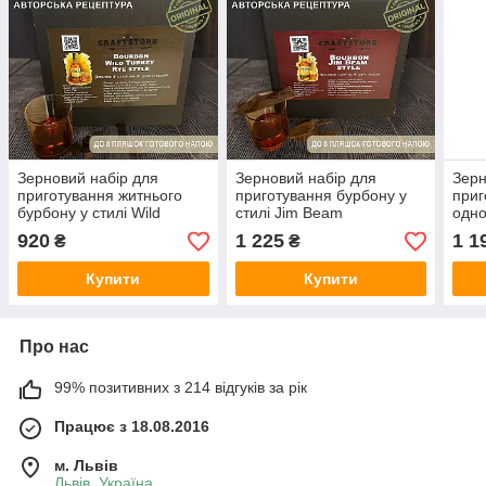
Зерновий набір для
Зерновий набір для
Зерн
приготування житнього
приготування бурбону у
приг
бурбону у стилі Wild
стилі Jim Beam
одно
Turkey Rye
стил
920
1 225
1 1
₴
₴
Купити
Купити
Про нас
99% позитивних з 214 відгуків за рік
Працює з 18.08.2016
м. Львів
Львів, Україна