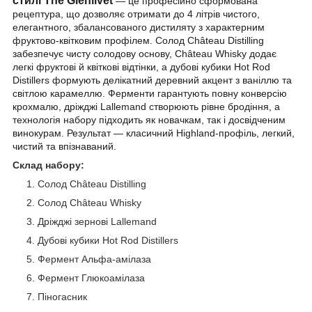
стилі The Glenlivet
— це професійно сформована
рецептура, що дозволяє отримати до 4 літрів чистого,
елегантного, збалансованого дистиляту з характерним
фруктово-квітковим профілем. Солод Château Distilling
забезпечує чисту солодову основу, Château Whisky додає
легкі фруктові й квіткові відтінки, а дубові кубики Hot Rod
Distillers формують делікатний деревний акцент з ваніллю та
світлою карамеллю. Ферменти гарантують повну конверсію
крохмалю, дріжджі Lallemand створюють рівне бродіння, а
технологія набору підходить як новачкам, так і досвідченим
винокурам. Результат — класичний Highland-профіль, легкий,
чистий та впізнаваний.
Склад набору:
Солод Château Distilling
Солод Château Whisky
Дріжджі зернові Lallemand
Дубові кубики Hot Rod Distillers
Фермент Альфа-амілаза
Фермент Глюкоамілаза
Піногасник