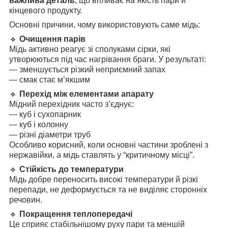
важлива деталь
, що впливає на якість пари й
кінцевого продукту.
Основні причини, чому використовують саме мідь:
🔹
Очищення парів
Мідь активно реагує зі сполуками сірки, які
утворюються під час нагрівання браги. У результаті:
— зменшується різкий неприємний запах
— смак стає м’якшим
🔹
Перехід між елементами апарату
Мідний перехідник часто з’єднує:
— куб і сухопарник
— куб і колонну
— різні діаметри труб
Особливо корисний, коли основні частини зроблені з
нержавійки, а мідь ставлять у “критичному місці”.
🔹
Стійкість до температури
Мідь добре переносить високі температури й різкі
перепади, не деформується та не виділяє сторонніх
речовин.
🔹
Покращення теплопередачі
Це сприяє стабільнішому руху пари та меншій