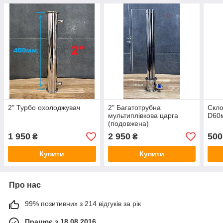
2" Турбо охолоджувач
2" Багатотрубна
Скло
мультиплівкова царга
D60
(подовжена)
1 950
2 950
500
₴
₴
Купити
Купити
Про нас
99% позитивних з 214 відгуків за рік
Працює з 18.08.2016