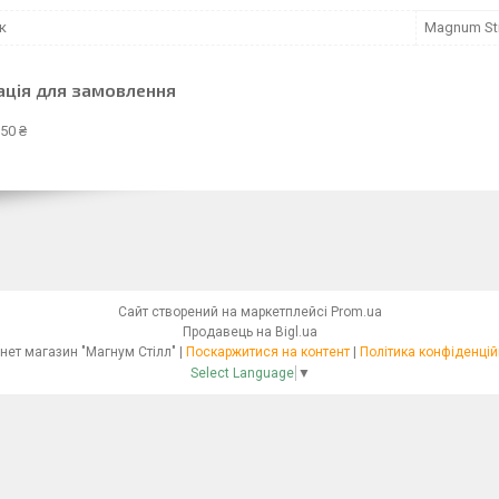
к
Magnum Sti
ація для замовлення
50 ₴
Сайт створений на маркетплейсі
Prom.ua
Продавець на Bigl.ua
Інтернет магазин "Магнум Стілл" |
Поскаржитися на контент
|
Політика конфіденцій
Select Language
▼