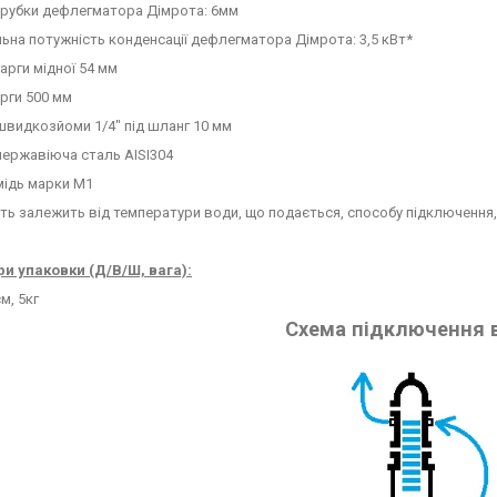
трубки дефлегматора Дімрота: 6мм
на потужність конденсації дефлегматора Дімрота: 3,5 кВт*
арги мідної 54 мм
рги 500 мм
видкозйоми 1/4" під шланг 10 мм
нержавіюча сталь AISI304
мідь марки М1
ть залежить від температури води, що подається, способу підключення,
и упаковки (Д/В/Ш, вага):
м, 5кг
Схема підключення 