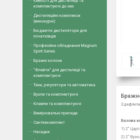
Ємності для дистиляції та
комплектуючі до них
Дистиляційні комплекси
(винокурні)
Бюджетні дистилятори для
початківців
Професійне обладнання Magnum
Spirit Series
Бражні колони
"Флейти" для дистиляції та
комплектуючі
Тени, регулятори та автоматика
Вузли та комплектуючі
Бражно
Клампи та комплектуючі
З дефлегм
Вимірювальні прилади
Базова к
Сантехкомплект
1) 2" Цар
Насадки
2) 2" Вуз