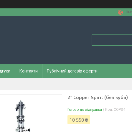
Льв
дгуки
Контакти
Публічний договір оферти
2" Copper Spirit (без куба)
Готово до відправки
Код:
COPS-1
10 550 ₴