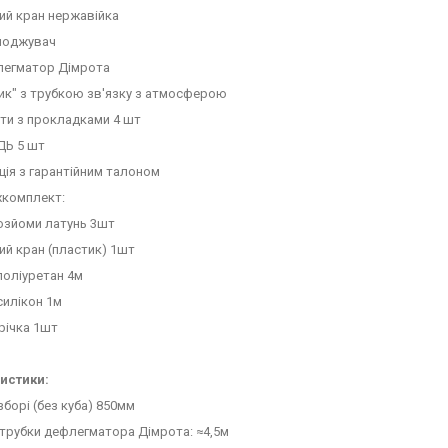
ий кран нержавійка
лоджувач
флегматор Дімрота
сик" з трубкою зв'язку з атмосферою
ути з прокладками 4 шт
ДЬ 5 шт
кція з гарантійним талоном
хкомплект:
зйоми латунь 3шт
й кран (пластик) 1шт
поліуретан 4м
силікон 1м
річка 1шт
истики:
зборі (без куба) 850мм
трубки дефлегматора Дімрота: ≈4,5м