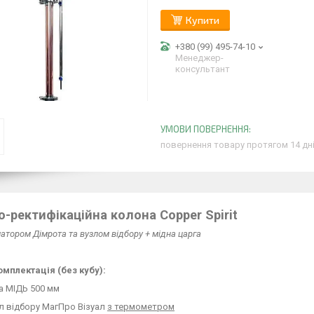
Купити
+380 (99) 495-74-10
Менеджер-
консультант
повернення товару протягом 14 дн
-ректифікаційна колона Copper Spirit
атором Дімрота та вузлом відбору + мідна царга
омплектація (без кубу):
га МІДЬ 500 мм
ол відбору МагПро Візуал
з термометром