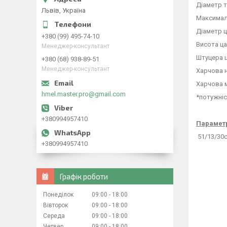
Діаметр 
Львів, Україна
Максималь
Діаметр ц
+380 (99) 495-74-10
Висота ца
Менеджер-консультант
Штуцера ш
+380 (68) 938-89-51
Менеджер-консультант
Харчова 
Харчова 
hmel.master.pro@gmail.com
*потужніс
+380994957410
Параметр
51/13/30с
+380994957410
Графік роботи
Понеділок
09:00
18:00
Вівторок
09:00
18:00
Середа
09:00
18:00
Четвер
09:00
18:00