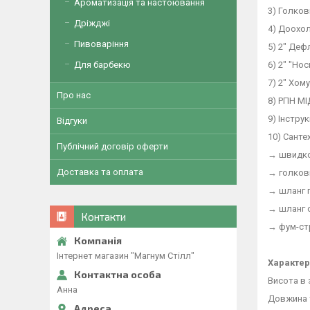
Ароматизація та настоювання
3) Голков
Дріжджі
4) Доохо
Пивоваріння
5) 2" Де
6) 2" "Но
Для барбекю
7) 2" Хом
Про нас
8) РПН МІ
9) Інстру
Відгуки
10) Санте
Публічний договір оферти
→ швидко
Доставка та оплата
→ голкови
→ шланг 
→ шланг 
Контакти
→ фум-ст
Інтернет магазин "Магнум Стілл"
Характер
Висота в 
Анна
Довжина 