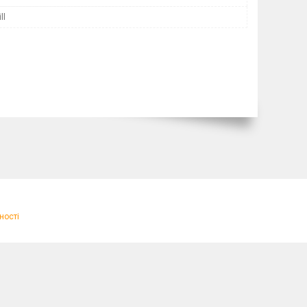
ll
ності