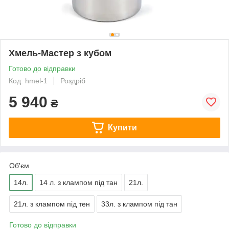
Хмель-Мастер з кубом
Готово до відправки
Код: hmel-1
Роздріб
5 940
₴
Купити
Об'єм
14л.
14 л. з клампом під тан
21л.
21л. з клампом під тен
33л. з клампом під тан
Готово до відправки