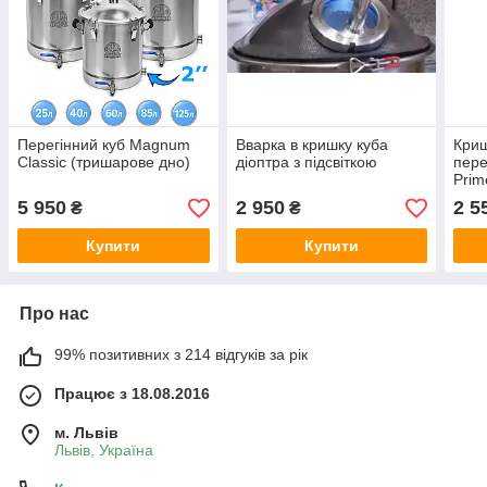
Перегінний куб Magnum
Вварка в кришку куба
Криш
Classic (тришарове дно)
діоптра з підсвіткою
пере
Prim
5 950
2 950
2 5
₴
₴
Купити
Купити
Про нас
99% позитивних з 214 відгуків за рік
Працює з 18.08.2016
м. Львів
Львів, Україна