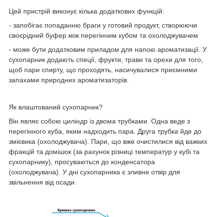
Цей пристрій виконує кілька додаткових функцій:
- запобігає попаданню браги у готовий продукт, створюючи
своєрідний буфер між перегінним кубом та охолоджувачем
- може бути додатковим приладом для напою ароматизації. У
сухопарник додають спеції, фрукти, трави та орехи для того,
щоб пари спирту, що проходять, насичувалися приємними
запахами природних ароматизаторів.
Як влаштований сухопарник?
Він являє собою циліндр із двома трубками. Одна веде з
перегінного куба, яким надходить пара. Друга трубка йде до
змієвика (охолоджувача). Пари, що вже очистилися від важких
фракцій та домішок (за рахунок різниці температур у кубі та
сухопарнику), просуваються до конденсатора
(охолоджувача). У дні сухопарника є зливне отвір для
звільнення від осади.