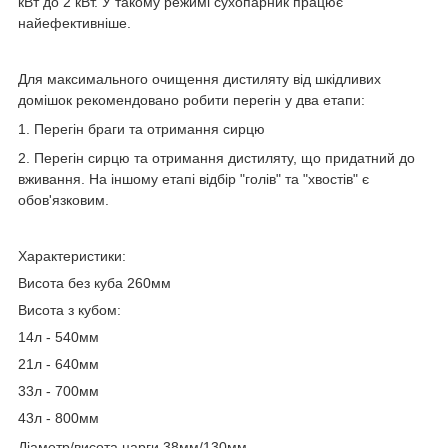
кВт до 2 кВт. У такому режимі сухопарник працює
найефективніше.
Для максимального очищення дистиляту від шкідливих
домішок рекомендовано робити перегін у
два етапи
:
1. Перегін браги та отримання сирцю
2. Перегін сирцю та отримання дистиляту, що придатний до
вживання. На іншому етапі відбір "голів" та "хвостів" є
обов'язковим.
Характеристики:
Висота без куба 260мм
Висота з кубом:
14л - 540мм
21л - 640мм
33л - 700мм
43л - 800мм
Діаметр/висота царги 38мм/130мм