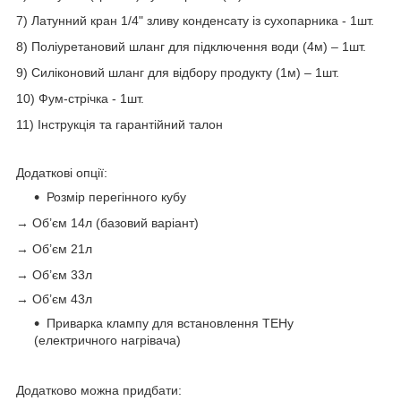
7) Латунний кран 1/4" зливу конденсату із сухопарника - 1шт.
8) Поліуретановий шланг для підключення води (4м) – 1шт.
9) Силіконовий шланг для відбору продукту (1м) – 1шт.
10) Фум-стрічка - 1шт.
11) Інструкція та гарантійний талон
Додаткові опції:
Розмір перегінного кубу
→ Об’єм 14л (базовий варіант)
→ Об’єм 21л
→ Об’єм 33л
→ Об’єм 43л
Приварка клампу для встановлення ТЕНу
(електричного нагрівача)
Додатково можна придбати: