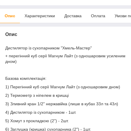
Опис
Характеристики
Доставка
Оплата
Умови п
Опис
Дистилятор із сухопарником "Хмель-Мастер"
+ перегінний куб серії Магнум Лайт (з одношаровим усиленим
дном)
Базова комплектація:
1) Перегінний куб серії Магнум Лайт (з одношаровим дном)
2) Термометр з ніпелем в кришці
3) Зливний кран 1/2" нержавійка (лише в кубах 33л та 43л)
4) Дистилятор із сухопарником - 1шт.
5) Хомут з ​​прокладкою (2") - 2шт.
6) Заглушка (кришка) сухопарника (2") - 1шт.