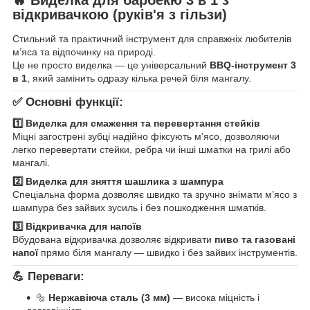
відкривачкою (руків'я з гільзи)
Стильний та практичний інструмент для справжніх любителів
м’яса та відпочинку на природі.
Це не просто виделка — це універсальний
BBQ-інструмент 3
в 1
, який замінить одразу кілька речей біля мангалу.
✅ Основні функції:
1️⃣ Виделка для смаження та перевертання стейків
Міцні загострені зубці надійно фіксують м’ясо, дозволяючи
легко перевертати стейки, ребра чи інші шматки на грилі або
мангалі.
2️⃣ Виделка для зняття шашлика з шампура
Спеціальна форма дозволяє швидко та зручно знімати м’ясо з
шампура без зайвих зусиль і без пошкодження шматків.
3️⃣ Відкривачка для напоїв
Вбудована відкривачка дозволяє відкривати
пиво та газовані
напої
прямо біля мангалу — швидко і без зайвих інструментів.
💪 Переваги:
🔩
Нержавіюча сталь (3 мм)
— висока міцність і