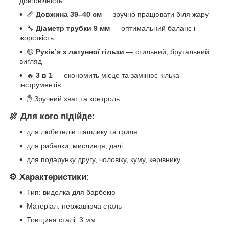
довговічність
📏
Довжина 39–40 см
— зручно працювати біля жару
🔧
Діаметр трубки 9 мм
— оптимальний баланс і
жорсткість
🟡
Руків’я з латунної гільзи
— стильний, брутальний
вигляд
🔥
3 в 1
— економить місце та замінює кілька
інструментів
✋ Зручний хват та контроль
🍖 Для кого підійде:
для любителів шашлику та гриля
для рибалки, мисливця, дачі
для подарунку другу, чоловіку, куму, керівнику
⚙️ Характеристики:
Тип: виделка для барбекю
Матеріал: нержавіюча сталь
Товщина сталі: 3 мм