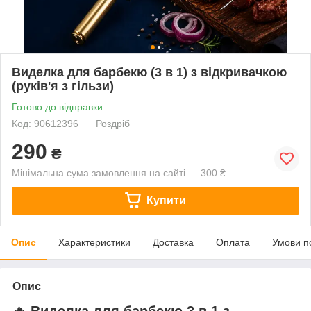
Виделка для барбекю (3 в 1) з відкривачкою
(руків'я з гільзи)
Готово до відправки
Код: 90612396
Роздріб
290
₴
Мінімальна сума замовлення на сайті — 300 ₴
Купити
Опис
Характеристики
Доставка
Оплата
Умови п
Опис
🔥 Виделка для барбекю 3 в 1 з