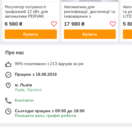
Регулятор потужності
Автоматика для
Авто
трифазний 12 кВт, для
ректифікації, дистиляції та
та р
автоматики PERVAK
пивоваріння з
LIT
барометром Pervak 5,0
6 560
17 980
5 8
₴
₴
Wi-Fi
Купити
Купити
Про нас
99% позитивних з 213 відгуків за рік
Працює з 18.08.2016
м. Львів
Львів, Україна
Контакти
Сьогодні працює з 09:00 до 18:00
Показати весь графік роботи