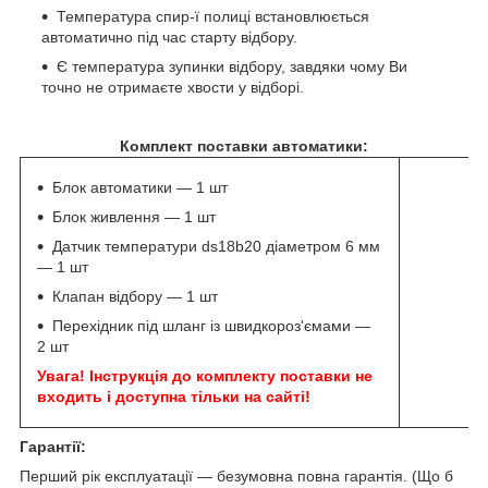
Температура спир-ї полиці встановлюється
автоматично під час старту відбору.
Є температура зупинки відбору, завдяки чому Ви
точно не отримаєте хвости у відборі.
Комплект поставки автоматики:
Блок автоматики — 1 шт
Блок живлення — 1 шт
Датчик температури ds18b20 діаметром 6 мм
— 1 шт
Клапан відбору — 1 шт
Перехідник під шланг із швидкороз'ємами —
2 шт
Увага! Інструкція до комплекту поставки не
входить і доступна тільки на сайті!
Гарантії:
Перший рік експлуатації — безумовна повна гарантія. (Що б