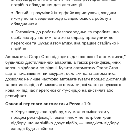
потрібно обладнання для дистиляції
Легкий і зрозумілий інтерфейс користувача, завдяки
якому початківець-винокур швидко освоює роботу з
обладнанням .
Готовність до роботи безпосередньо «з коробки», що
особливо зручно тим, хто хоче одразу приступити до
перегонки та шукає автоматику, яка працює стабільно й
надійно.
Автоматика Старт Стоп підходить для часткової автоматизації
будь-яких дистиляційних апаратів, а також ректифікаційних
колон з відбором по рідині. Купити автоматику Старт Стоп
варто початківцям винокурам, оскільки дана автоматика
дозволяє не лише частково автоматизувати процес дистиляції
та ректифікації, а й виключає помилки, які часто допускають
новачки під час перегонки сп-ту-сирцю на дистилят або
ректифікат.
Основні переваги автоматики Pervak 1.0:
Керує швидкістю відбору, яку можна змінювати у
процесі ректифікації, таким чином не потрібен кран
відбору, що нелінійно дозує відбір, — швидкість відбору
завжди буде лінійною.