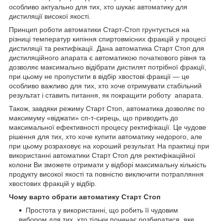
особливо актуально для тих, хто шукає автоматику для
дистиляції високої якості.
Принцип роботи автоматики Старт-Стоп грунтується на
різниці температур кипіння спиртовмісних фракцій у процесі
дистиляції та ректифікації. Дана автоматика Старт Стоп для
дистиляційного апарата є автоматикою початкового рівня та
дозволяє максимально відібрати дистилят потрібної фракції,
при цьому не пропустити в відбір хвостові фракції — це
особливо важливо для тих, хто хоче отримувати стабільний
результат і ставить питання, як покращити роботу апарата.
Також, завдяки режиму Старт Стоп, автоматика дозволяє по
максимуму «віджати» сп-т-сирець, що приводить до
максимальної ефективності процесу ректифікації. Це чудове
рішення для тих, хто хоче купити автоматику недорого, але
при цьому розраховує на хороший результат. На практиці при
використанні автоматики Старт Стоп для ректифікаційної
колони Ви зможете отримати у відборі максимальну кількість
продукту високої якості та повністю виключити потрапляння
хвостових фракцій у відбір.
Чому варто обрати автоматику Старт Стоп
Простота у використанні, що робить її чудовим
вибором для тих, хто тільки починає розбиратися, яке