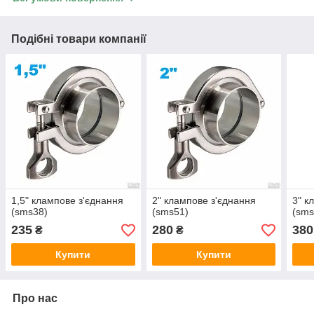
Подібні товари компанії
1,5" клампове з'єднання
2" клампове з'єднання
3" к
(sms38)
(sms51)
(sms
235
280
380
₴
₴
Купити
Купити
Про нас