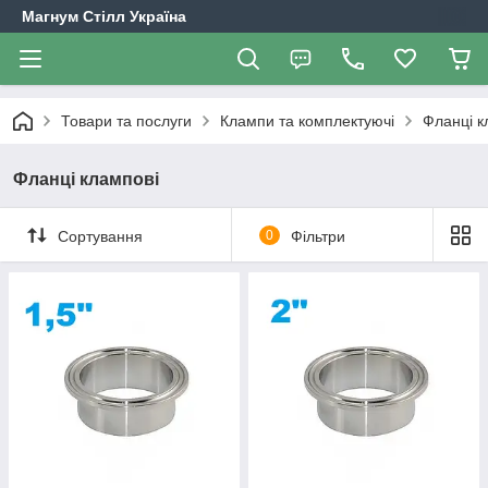
Магнум Стілл Україна
Товари та послуги
Клампи та комплектуючі
Фланці к
Фланці клампові
Сортування
0
Фільтри